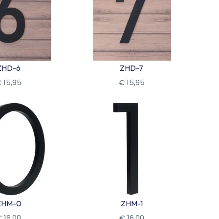
ZHD-6
ZHD-7
€
15
,
95
€
15
,
95
kijk
Bekijk
ZHM-0
ZHM-1
€
16
,
00
€
16
,
00