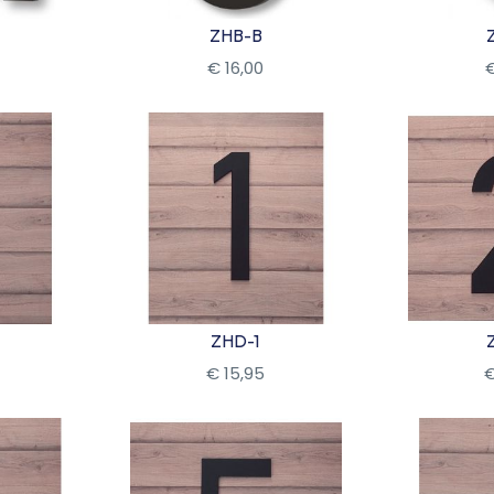
ZHB-B
€
16
,
00
Bekijk
Be
ZHD-1
€
15
,
95
Bekijk
Be