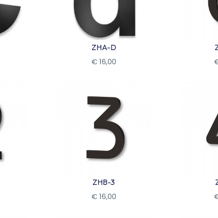
ZHA-D
€
16
,
00
Bekijk
Be
ZHB-3
€
16
,
00
Bekijk
Be