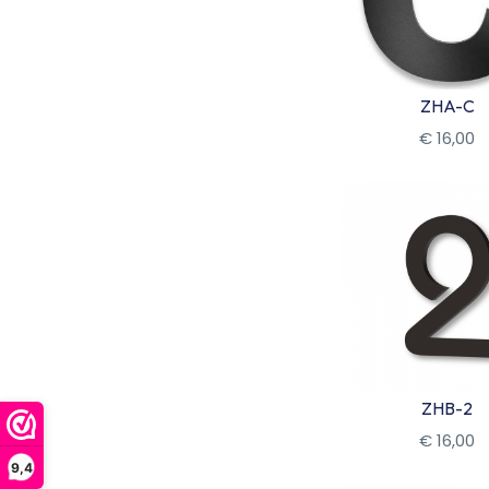
ZHA-C
€
16
,
00
Bekijk
ZHB-2
€
16
,
00
Bekijk
9,4