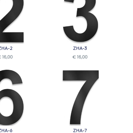
ZHA-2
ZHA-3
€
16
,
00
€
16
,
00
kijk
Bekijk
ZHA-6
ZHA-7