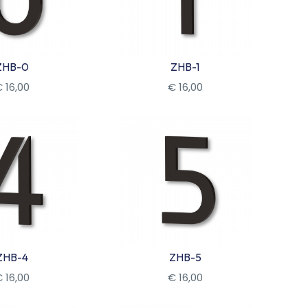
ZHB-0
ZHB-1
€
16
,
00
€
16
,
00
kijk
Bekijk
ZHB-4
ZHB-5
€
16
,
00
€
16
,
00
kijk
Bekijk