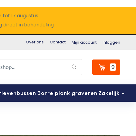
 tot 17 augustus.
 direct in behandeling.
Over ons
Contact
Mijn account
Inloggen
0
Winkelwage
Zoeken
rievenbussen
Borrelplank graveren
Zakelijk