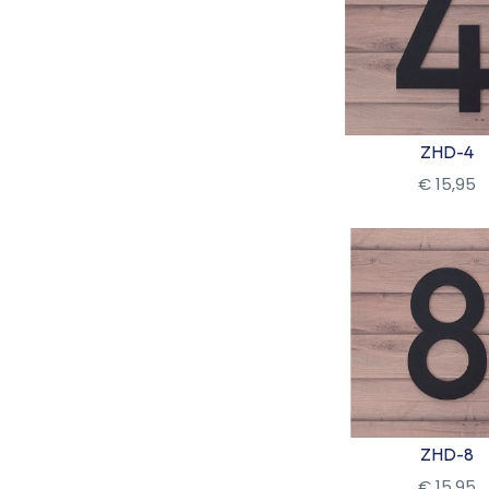
ZHD-4
€
15
,
95
Bekijk
ZHD-8
€
15
,
95