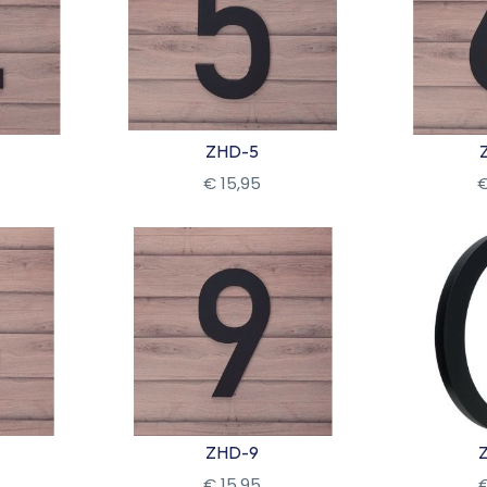
ZHD-5
€
15
,
95
Bekijk
Be
ZHD-9
€
15
,
95