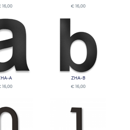
€
16
,
00
€
16
,
00
kijk
Bekijk
ZHA-A
ZHA-B
€
16
,
00
€
16
,
00
kijk
Bekijk