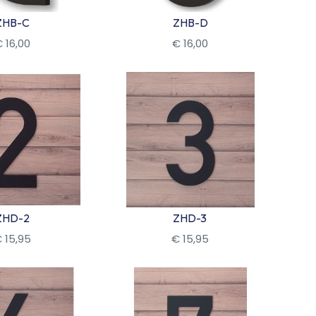
ZHB-C
ZHB-D
€
16
,
00
€
16
,
00
kijk
Bekijk
ZHD-2
ZHD-3
€
15
,
95
€
15
,
95
kijk
Bekijk