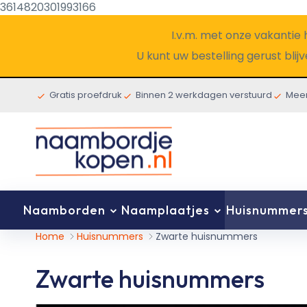
3614820301993166
I.v.m. met onze vakantie h
U kunt uw bestelling gerust bli
Gratis proefdruk
Binnen 2 werkdagen verstuurd
Meer
Ga
naar
de
inhoud
Naamborden
Naamplaatjes
Huisnummer
Home
Huisnummers
Zwarte huisnummers
Zwarte huisnummers