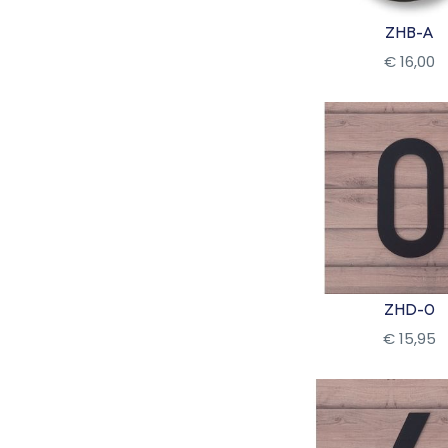
ZHB-A
€
16
,
00
Bekijk
ZHD-0
€
15
,
95
Bekijk