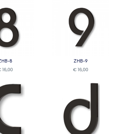
ZHB-8
ZHB-9
€
16
,
00
€
16
,
00
kijk
Bekijk