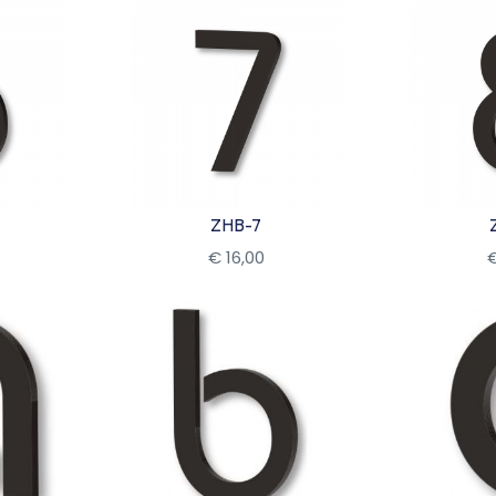
ZHB-7
€
16
,
00
Bekijk
Be