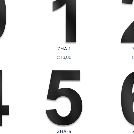
ZHA-1
€
16
,
00
Bekijk
Be
ZHA-5